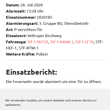
Datum:
28. Juli 2020
Alarmzeit:
13:28 Uhr
Einsatznummer:
2020185
Alarmierungsart:
3. Gruppe BU, Dienstbetrieb
Art:
P-verschloss-Tür
Einsatzort:
Veltruper Kirchweg
Fahrzeuge:
Stf-1-HLF20
,
Stf-1-KdoW 2
,
Stf-1-LF10
, STF-
NEF-1, STF-RTW-1
Weitere Kräfte:
Polizei
Einsatzbericht:
Die Feuerwehr wurde alarmiert um eine Tür zu öffnen.
Vor Ort brauchte die Feuerwehr nicht mehr tätig
werden da der Hausmeister die Tür öffnen konnte.
Wir verwenden Cookies, um unsere Website und unseren Service zu
optimieren.
53 total views
, 1 views today