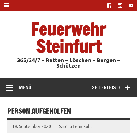
Zum
Inhalt
springen
Feuerwehr
Steinfurt
365/24/7 – Retten – Löschen – Bergen –
Schützen
MENÜ
SEITENLEISTE
PERSON AUFGEHOLFEN
19. September 2020
Sascha Lehmkuhl