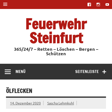
Zum
Inhalt
springen
Feuerwehr
Steinfurt
365/24/7 – Retten – Löschen – Bergen –
Schützen
MENÜ
SEITENLEISTE
ÖLFLECKEN
14. Dezember 2020
Sascha Lehmkuhl