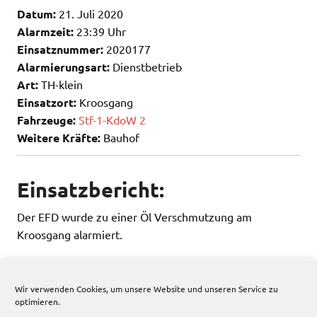
Datum:
21. Juli 2020
Alarmzeit:
23:39 Uhr
Einsatznummer:
2020177
Alarmierungsart:
Dienstbetrieb
Art:
TH-klein
Einsatzort:
Kroosgang
Fahrzeuge:
Stf-1-KdoW 2
Weitere Kräfte:
Bauhof
Einsatzbericht:
Der EFD wurde zu einer Öl Verschmutzung am
Kroosgang alarmiert.
Nach der Erkundung übergab er die Einsatzstelle an den
Straßenbaulastträger.
Wir verwenden Cookies, um unsere Website und unseren Service zu
optimieren.
60 total views
, 1 views today