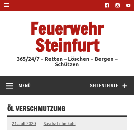
Zum
Inhalt
springen
Feuerwehr
Steinfurt
365/24/7 – Retten – Löschen – Bergen –
Schützen
MENÜ
SEITENLEISTE
ÖL VERSCHMUTZUNG
21. Juli 2020
Sascha Lehmkuhl