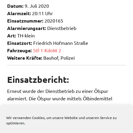
Datum:
9. Juli 2020
Alarmzeit:
20:11 Uhr
Einsatznummer:
2020165
Alarmierungsart:
Dienstbetrieb
Art:
TH-klein
Einsatzort:
Friedrich Hofmann Straße
Fahrzeuge:
Stf-1-KdoW 2
Weitere Kräfte:
Bauhof, Polizei
Einsatzbericht:
Erneut wurde der Dienstbetrieb zu einer Ölspur
alarmiert. Die Ölspur wurde mittels Ölbindemittel
abgestreut und die Einsatzstelle schlussendlich an die
Polizei übergeben.
Wir verwenden Cookies, um unsere Website und unseren Service zu
optimieren.
57 total views
, 1 views today