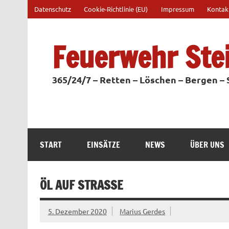
Zum
Datenschutz
Cookie-Richtlinie (EU)
Impressum
Kontak
Inhalt
springen
Feuerwehr Ste
365/24/7 – Retten – Löschen – Bergen –
START
EINSÄTZE
NEWS
ÜBER UNS
ÖL AUF STRASSE
5. Dezember 2020
Marius Gerdes