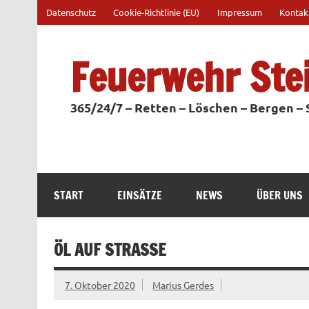
Zum
Datenschutz
Cookie-Richtlinie (EU)
Impressum
Kontak
Inhalt
springen
Feuerwehr Ste
365/24/7 – Retten – Löschen – Bergen –
START
EINSÄTZE
NEWS
ÜBER UNS
ÖL AUF STRASSE
7. Oktober 2020
Marius Gerdes