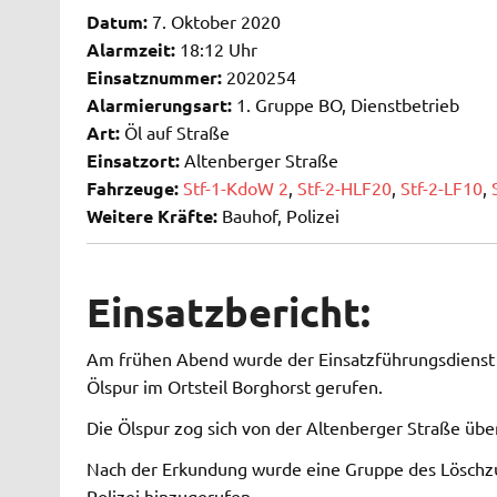
Datum:
7. Oktober 2020
Alarmzeit:
18:12 Uhr
Einsatznummer:
2020254
Alarmierungsart:
1. Gruppe BO, Dienstbetrieb
Art:
Öl auf Straße
Einsatzort:
Altenberger Straße
Fahrzeuge:
Stf-1-KdoW 2
,
Stf-2-HLF20
,
Stf-2-LF10
,
Weitere Kräfte:
Bauhof, Polizei
Einsatzbericht:
Am frühen Abend wurde der Einsatzführungsdienst 
Ölspur im Ortsteil Borghorst gerufen.
Die Ölspur zog sich von der Altenberger Straße über
Nach der Erkundung wurde eine Gruppe des Löschzug
Polizei hinzugerufen.