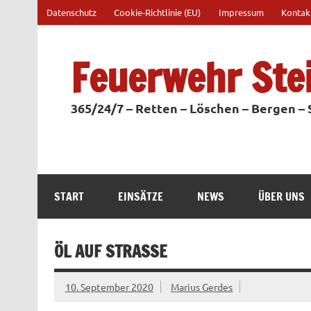
Zum
Datenschutz
Cookie-Richtlinie (EU)
Impressum
Kontak
Inhalt
springen
Feuerwehr Ste
365/24/7 – Retten – Löschen – Bergen –
START
EINSÄTZE
NEWS
ÜBER UNS
ÖL AUF STRASSE
10. September 2020
Marius Gerdes