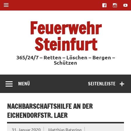
Zum
Inhalt
springen
Feuerwehr
Steinfurt
365/24/7 – Retten – Löschen – Bergen –
Schützen
MENÜ
SEITENLEISTE
NACHBARSCHAFTSHILFE AN DER
EICHENDORFSTR. LAER
31. Januar 2020
Matthias Ratering