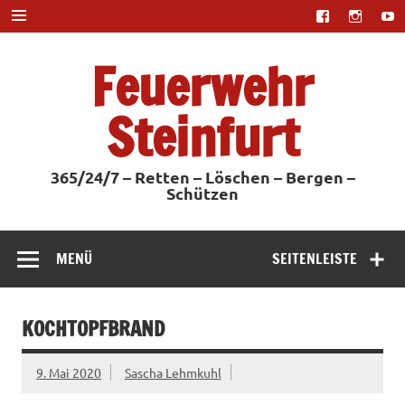
Zum
Inhalt
springen
Feuerwehr
Steinfurt
365/24/7 – Retten – Löschen – Bergen –
Schützen
MENÜ
SEITENLEISTE
KOCHTOPFBRAND
9. Mai 2020
Sascha Lehmkuhl