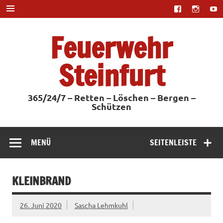
Zum
Inhalt
springen
Feuerwehr
Steinfurt
365/24/7 – Retten – Löschen – Bergen –
Schützen
MENÜ
SEITENLEISTE
KLEINBRAND
26. Juni 2020
Sascha Lehmkuhl