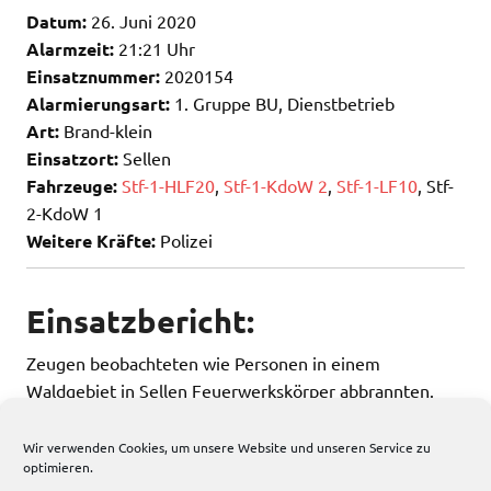
Datum:
26. Juni 2020
Alarmzeit:
21:21 Uhr
Einsatznummer:
2020154
Alarmierungsart:
1. Gruppe BU, Dienstbetrieb
Art:
Brand-klein
Einsatzort:
Sellen
Fahrzeuge:
Stf-1-HLF20
,
Stf-1-KdoW 2
,
Stf-1-LF10
, Stf-
2-KdoW 1
Weitere Kräfte:
Polizei
Einsatzbericht:
Zeugen beobachteten wie Personen in einem
Waldgebiet in Sellen Feuerwerkskörper abbrannten.
Durch die Feuerwehr konnte nichts festgestellt werden.
Wir verwenden Cookies, um unsere Website und unseren Service zu
optimieren.
62 total views
, 1 views today