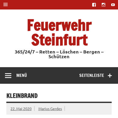
Zum
Inhalt
springen
Feuerwehr
Steinfurt
365/24/7 – Retten – Löschen – Bergen –
Schützen
MENÜ
SEITENLEISTE
KLEINBRAND
22. Mai 2020
Marius Gerdes