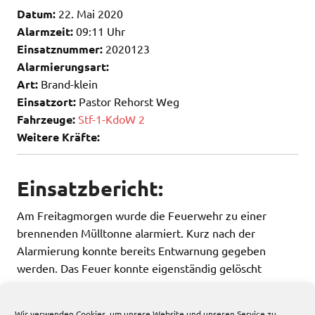
Datum:
22. Mai 2020
Alarmzeit:
09:11 Uhr
Einsatznummer:
2020123
Alarmierungsart:
Art:
Brand-klein
Einsatzort:
Pastor Rehorst Weg
Fahrzeuge:
Stf-1-KdoW 2
Weitere Kräfte:
Einsatzbericht:
Am Freitagmorgen wurde die Feuerwehr zu einer
brennenden Mülltonne alarmiert. Kurz nach der
Alarmierung konnte bereits Entwarnung gegeben
werden. Das Feuer konnte eigenständig gelöscht
werden, sodass kein Eingreifen der Feuerwehr mehr
nötig war.
Wir verwenden Cookies, um unsere Website und unseren Service zu