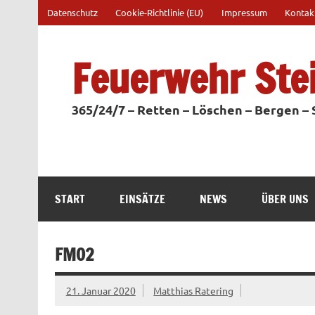
Zum
Datenschutz
Cookie-Richtlinie (EU)
Impressum
Kontak
Inhalt
springen
Feuerwehr Ste
365/24/7 – Retten – Löschen – Bergen –
START
EINSÄTZE
NEWS
ÜBER UNS
FMO2
21. Januar 2020
Matthias Ratering