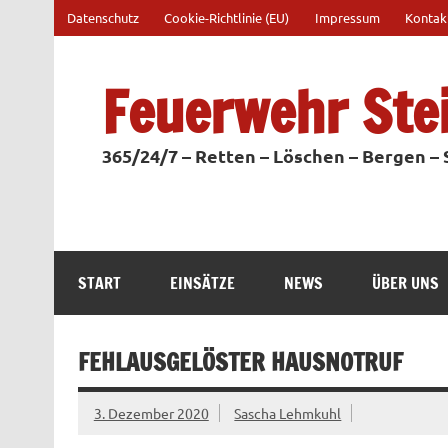
Zum
Datenschutz
Cookie-Richtlinie (EU)
Impressum
Kontak
Inhalt
springen
Feuerwehr Ste
365/24/7 – Retten – Löschen – Bergen –
START
EINSÄTZE
NEWS
ÜBER UNS
FEHLAUSGELÖSTER HAUSNOTRUF
3. Dezember 2020
Sascha Lehmkuhl