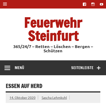
Zum
Inhalt
springen
Feuerwehr
Steinfurt
365/24/7 – Retten – Löschen – Bergen –
Schützen
MENÜ
SEITENLEISTE
ESSEN AUF HERD
14. Oktober 2020
Sascha Lehmkuhl