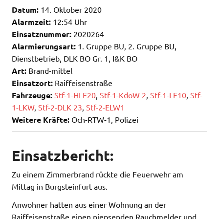
Datum:
14. Oktober 2020
Alarmzeit:
12:54 Uhr
Einsatznummer:
2020264
Alarmierungsart:
1. Gruppe BU, 2. Gruppe BU,
Dienstbetrieb, DLK BO Gr. 1, I&K BO
Art:
Brand-mittel
Einsatzort:
Raiffeisenstraße
Fahrzeuge:
Stf-1-HLF20
,
Stf-1-KdoW 2
,
Stf-1-LF10
,
Stf-
1-LKW
,
Stf-2-DLK 23
,
Stf-2-ELW1
Weitere Kräfte:
Och-RTW-1, Polizei
Einsatzbericht:
Zu einem Zimmerbrand rückte die Feuerwehr am
Mittag in Burgsteinfurt aus.
Anwohner hatten aus einer Wohnung an der
Raiffeisenstraße einen piepsenden Rauchmelder und