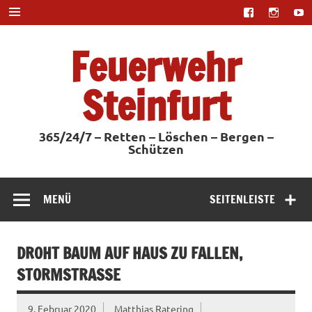
Zum
Inhalt
springen
Feuerwehr
Steinfurt
365/24/7 – Retten – Löschen – Bergen –
Schützen
MENÜ
SEITENLEISTE
DROHT BAUM AUF HAUS ZU FALLEN,
STORMSTRASSE
9. Februar 2020
Matthias Ratering