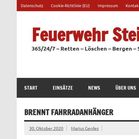
Zum
Datenschutz
Cookie-Richtlinie (EU)
Impressum
Kontak
Inhalt
springen
Feuerwehr Ste
365/24/7 – Retten – Löschen – Bergen –
START
EINSÄTZE
NEWS
ÜBER UNS
BRENNT FAHRRADANHÄNGER
30. Oktober 2020
Marius Gerdes