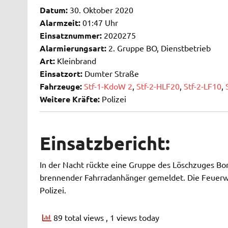
Datum:
30. Oktober 2020
Alarmzeit:
01:47 Uhr
Einsatznummer:
2020275
Alarmierungsart:
2. Gruppe BO, Dienstbetrieb
Art:
Kleinbrand
Einsatzort:
Dumter Straße
Fahrzeuge:
Stf-1-KdoW 2
,
Stf-2-HLF20
,
Stf-2-LF10
,
Weitere Kräfte:
Polizei
Einsatzbericht:
In der Nacht rückte eine Gruppe des Löschzuges Bor
brennender Fahrradanhänger gemeldet. Die Feuerweh
Polizei.
89 total views
, 1 views today