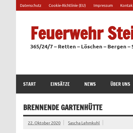
Zum
Datenschutz
Cookie-Richtlinie (EU)
Impressum
Kontak
Inhalt
springen
Feuerwehr Ste
365/24/7 – Retten – Löschen – Bergen –
START
EINSÄTZE
NEWS
ÜBER UNS
BRENNENDE GARTENHÜTTE
22. Oktober 2020
Sascha Lehmkuhl