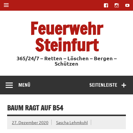
Zum
Inhalt
springen
Feuerwehr
Steinfurt
365/24/7 – Retten – Löschen – Bergen –
Schützen
MENÜ
SEITENLEISTE
BAUM RAGT AUF B54
27. Dezember 2020
Sascha Lehmkuhl