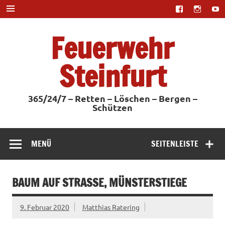
Zum
Inhalt
springen
Feuerwehr
Steinfurt
365/24/7 – Retten – Löschen – Bergen –
Schützen
MENÜ
SEITENLEISTE
BAUM AUF STRASSE, MÜNSTERSTIEGE
9. Februar 2020
Matthias Ratering