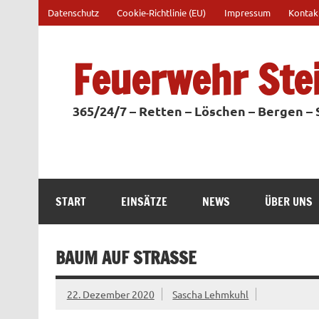
Zum
Datenschutz
Cookie-Richtlinie (EU)
Impressum
Kontak
Inhalt
springen
Feuerwehr Ste
365/24/7 – Retten – Löschen – Bergen –
START
EINSÄTZE
NEWS
ÜBER UNS
BAUM AUF STRASSE
22. Dezember 2020
Sascha Lehmkuhl