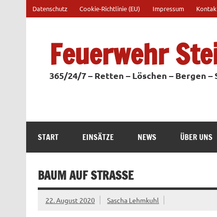
Zum
Datenschutz
Cookie-Richtlinie (EU)
Impressum
Kontak
Inhalt
springen
Feuerwehr Ste
365/24/7 – Retten – Löschen – Bergen –
START
EINSÄTZE
NEWS
ÜBER UNS
BAUM AUF STRASSE
22. August 2020
Sascha Lehmkuhl