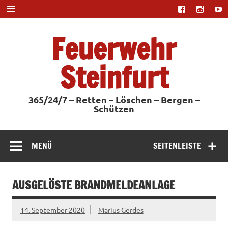
Zum
Inhalt
springen
Feuerwehr
Steinfurt
365/24/7 – Retten – Löschen – Bergen –
Schützen
MENÜ
SEITENLEISTE
AUSGELÖSTE BRANDMELDEANLAGE
14. September 2020
Marius Gerdes