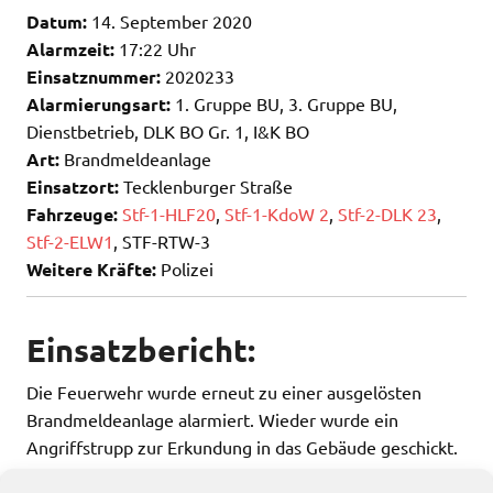
Datum:
14. September 2020
Alarmzeit:
17:22 Uhr
Einsatznummer:
2020233
Alarmierungsart:
1. Gruppe BU, 3. Gruppe BU,
Dienstbetrieb, DLK BO Gr. 1, I&K BO
Art:
Brandmeldeanlage
Einsatzort:
Tecklenburger Straße
Fahrzeuge:
Stf-1-HLF20
,
Stf-1-KdoW 2
,
Stf-2-DLK 23
,
Stf-2-ELW1
, STF-RTW-3
Weitere Kräfte:
Polizei
Einsatzbericht:
Die Feuerwehr wurde erneut zu einer ausgelösten
Brandmeldeanlage alarmiert. Wieder wurde ein
Angriffstrupp zur Erkundung in das Gebäude geschickt.
Auch im Objekt an der Tecklenburger Straße konnte