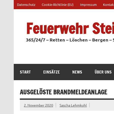
Zum
Datenschutz
Cookie-Richtlinie (EU)
Impressum
Kontak
Inhalt
springen
Feuerwehr Ste
365/24/7 – Retten – Löschen – Bergen –
START
EINSÄTZE
NEWS
ÜBER UNS
AUSGELÖSTE BRANDMELDEANLAGE
2. November 2020
Sascha Lehmkuhl