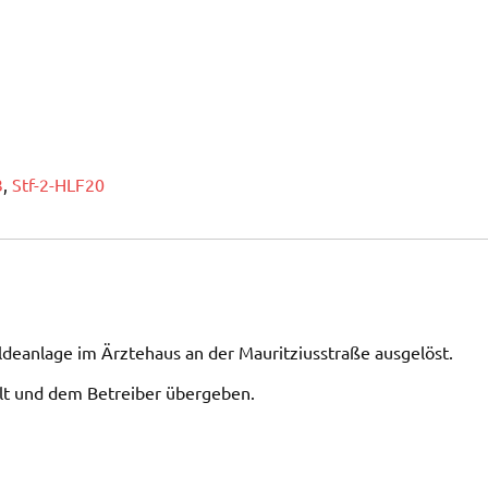
3
,
Stf-2-HLF20
eanlage im Ärztehaus an der Mauritziusstraße ausgelöst.
lt und dem Betreiber übergeben.