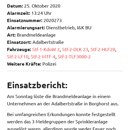
Datum:
25. Oktober 2020
Alarmzeit:
13:24 Uhr
Einsatznummer:
2020273
Alarmierungsart:
Dienstbetrieb, I&K BU
Art:
Brandmeldeanlage
Einsatzort:
Adalbertstraße
Fahrzeuge:
Stf-1-KdoW 2
,
Stf-2-DLK 23
,
Stf-2-HLF20
,
Stf-2-LF10
,
Stf-2-MTF-4
,
Stf-2-TLF3000-2
Weitere Kräfte:
Polizei
Einsatzbericht:
Am Sonntag löste die Brandmeldeanlage in einem
Unternehmen an der Adalbertstraße in Borghorst aus.
Bei umfangreichen Erkundungen konnte festgestellt
werden das 3 Meldegruppen der Sprinkleranlage
ausgelöst waren, allerdings wurde weder Feuer noch