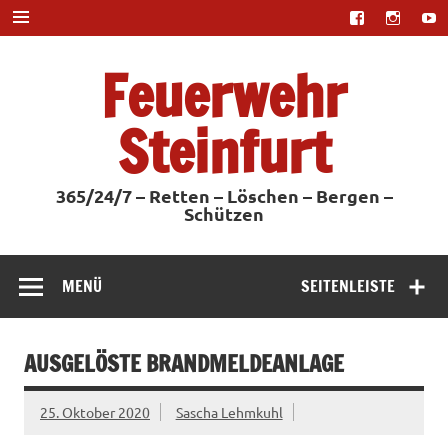
Zum
Inhalt
springen
Feuerwehr
Steinfurt
365/24/7 – Retten – Löschen – Bergen –
Schützen
MENÜ
SEITENLEISTE
AUSGELÖSTE BRANDMELDEANLAGE
25. Oktober 2020
Sascha Lehmkuhl