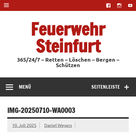
Zum
Inhalt
springen
Feuerwehr
Steinfurt
365/24/7 – Retten – Löschen – Bergen –
Schützen
MENÜ
SEITENLEISTE
IMG-20250710-WA0003
10. Juli 2025
Daniel Weyers