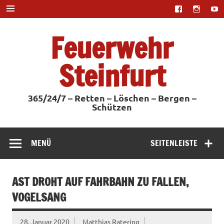
Zum
Inhalt
springen
Feuerwehr
Steinfurt
365/24/7 – Retten – Löschen – Bergen –
Schützen
MENÜ
SEITENLEISTE
AST DROHT AUF FAHRBAHN ZU FALLEN,
VOGELSANG
28. Januar 2020
Matthias Ratering