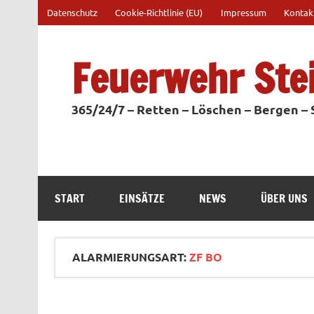
Zum
Datenschutz
Cookie-Richtlinie (EU)
Impressum
Kontak
Inhalt
springen
Feuerwehr Ste
365/24/7 – Retten – Löschen – Bergen –
START
EINSÄTZE
NEWS
ÜBER UNS
ALARMIERUNGSART:
ZF BO