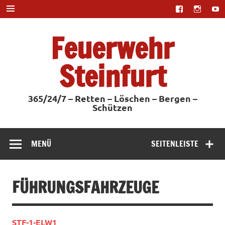
Zum
Inhalt
springen
Feuerwehr
Steinfurt
365/24/7 – Retten – Löschen – Bergen –
Schützen
MENÜ
SEITENLEISTE
FÜHRUNGSFAHRZEUGE
STF-1-ELW1