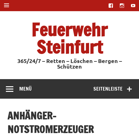
Zum
Inhalt
springen
Feuerwehr
Steinfurt
365/24/7 – Retten – Löschen – Bergen –
Schützen
MENÜ
SEITENLEISTE
ANHÄNGER-
NOTSTROMERZEUGER