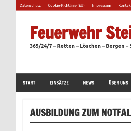
Zum
Datenschutz
Cookie-Richtlinie (EU)
Impressum
Kontak
Inhalt
springen
Feuerwehr Ste
365/24/7 – Retten – Löschen – Bergen –
START
EINSÄTZE
NEWS
ÜBER UNS
AUSBILDUNG ZUM NOTFAL