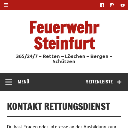
Zum
Inhalt
springen
Feuerwehr
Steinfurt
365/24/7 – Retten – Löschen – Bergen –
Schützen
MENÜ
SEITENLEISTE
KONTAKT RETTUNGSDIENST
Du hast Fragen oder Interesse an der Ausbildung zum